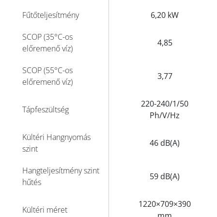
Fűtőteljesítmény
6,20 kW
SCOP (35°C-os
4,85
előremenő víz)
SCOP (55°C-os
3,77
előremenő víz)
220-240/1/50
Tápfeszültség
Ph/V/Hz
Kültéri Hangnyomás
46 dB(A)
szint
Hangteljesítmény szint
59 dB(A)
hűtés
1220×709×390
Kültéri méret
mm