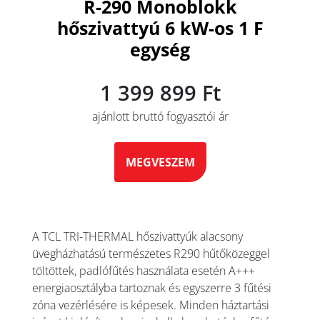
R-290 Monoblokk
hőszivattyú 6 kW-os 1 F
egység
1 399 899 Ft
ajánlott bruttó fogyasztói ár
MEGVESZEM
A TCL TRI-THERMAL hőszivattyúk alacsony
üvegházhatású természetes R290 hűtőközeggel
töltöttek, padlófűtés használata esetén A+++
energiaosztályba tartoznak és egyszerre 3 fűtési
zóna vezérlésére is képesek. Minden háztartási