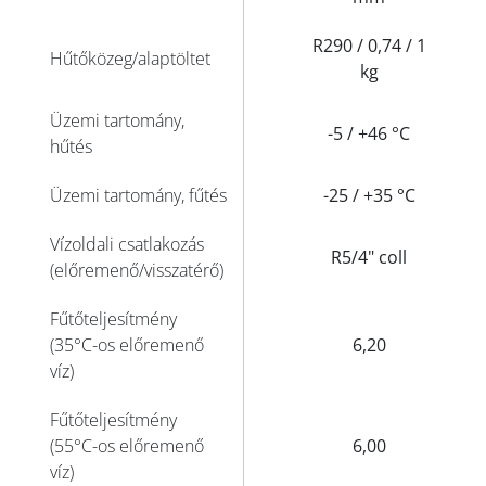
R290 / 0,74 / 1
Hűtőközeg/alaptöltet
kg
Üzemi tartomány,
-5 / +46 °C
hűtés
Üzemi tartomány, fűtés
-25 / +35 °C
Vízoldali csatlakozás
R5/4" coll
(előremenő/visszatérő)
Fűtőteljesítmény
(35°C-os előremenő
6,20
víz)
Fűtőteljesítmény
(55°C-os előremenő
6,00
víz)