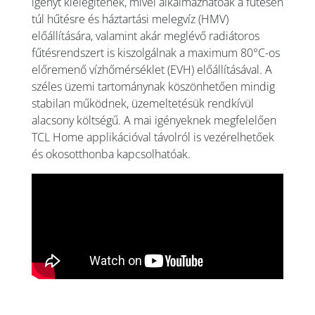
igényt kielégítenek, mivel alkalmazhatóak a fűtésen
túl hűtésre és háztartási melegvíz (HMV)
előállítására, valamint akár meglévő radiátoros
fűtésrendszert is kiszolgálnak a maximum 80°C-os
előremenő vízhőmérséklet (EVH) előállításával. A
széles üzemi tartománynak köszönhetően mindig
stabilan működnek, üzemeltetésük rendkívül
alacsony költségű. A mai igényeknek megfelelően
TCL Home applikációval távolról is vezérelhetőek
és okosotthonba kapcsolhatóak.