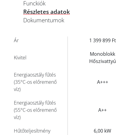
Funckiók
Részletes adatok
Dokumentumok
Ár
1 399 899 Ft
Monoblokk
Kivitel
Hőszivattyú
Energiaosztály fűtés
(35°C-os előremenő
A+++
víz)
Energiaosztály fűtés
(55°C-os előremenő
A++
víz)
Hűtőteljesítmény
6,00 kW