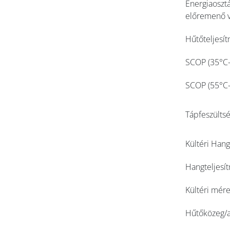
Energiaosztá
előremenő v
Hűtőteljesí
SCOP (35°C-
SCOP (55°C-
Tápfeszülts
Kültéri Han
Hangteljesít
Kültéri mére
Hűtőközeg/a