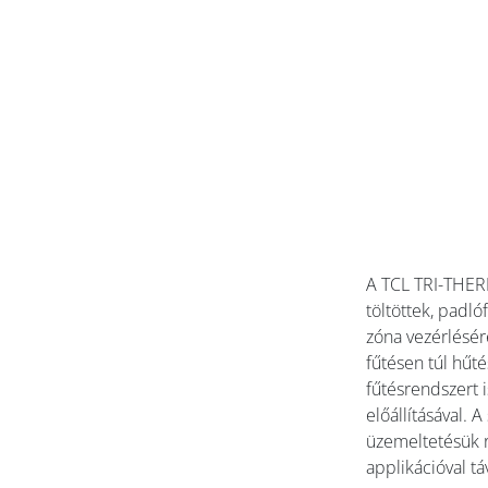
A TCL TRI-THER
töltöttek, padló
zóna vezérlésér
fűtésen túl hűté
fűtésrendszert 
előállításával.
üzemeltetésük 
applikációval t