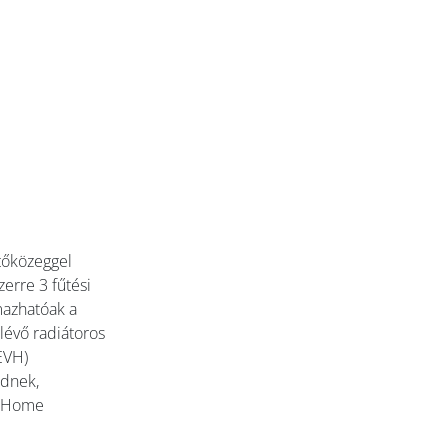
tőközeggel
erre 3 fűtési
mazhatóak a
glévő radiátoros
EVH)
ödnek,
L Home