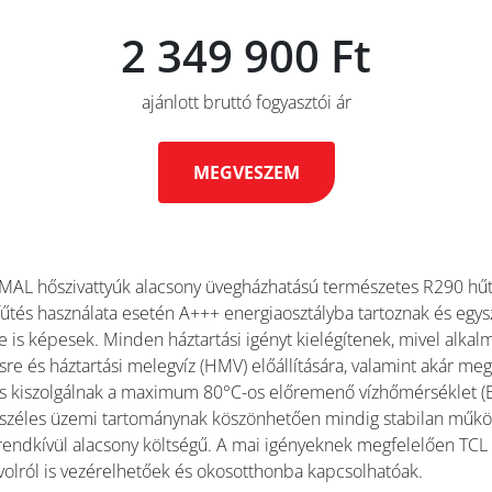
2 349 900 Ft
ajánlott bruttó fogyasztói ár
MEGVESZEM
MAL hőszivattyúk alacsony üvegházhatású természetes R290 hű
fűtés használata esetén A+++ energiaosztályba tartoznak és egysz
e is képesek. Minden háztartási igényt kielégítenek, mivel alkal
sre és háztartási melegvíz (HMV) előállítására, valamint akár me
is kiszolgálnak a maximum 80°C-os előremenő vízhőmérséklet (
 A széles üzemi tartománynak köszönhetően mindig stabilan műk
rendkívül alacsony költségű. A mai igényeknek megfelelően TC
ávolról is vezérelhetőek és okosotthonba kapcsolhatóak.