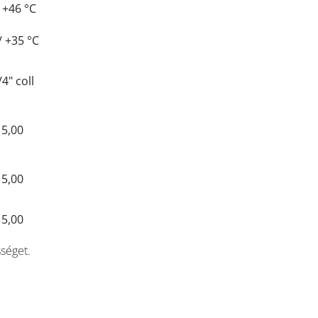
/ +46 °C
/ +35 °C
4" coll
15,00
15,00
15,00
sséget.