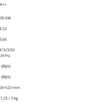
A++
,00 kW
4,52
3,66
415/3/50
/V/Hz
 dB(A)
 dB(A)
60×523 mm
1,25 / 3 kg