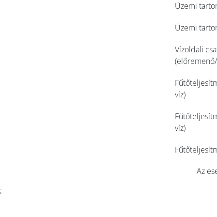
Üzemi tarto
Üzemi tarto
Vízoldali cs
(előremenő/
Fűtőteljesí
víz)
Fűtőteljesí
víz)
Fűtőteljesí
Az ese
;