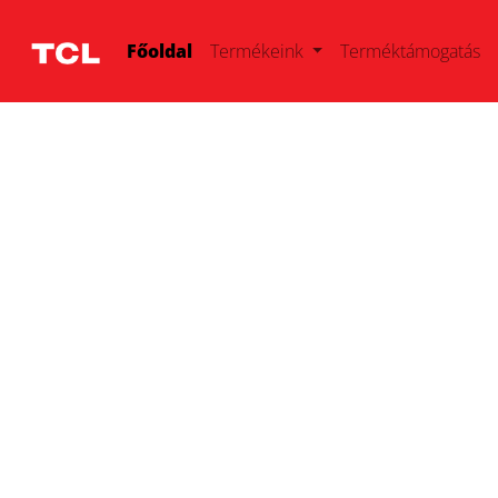
Főoldal
Termékeink
Terméktámogatás
Előző