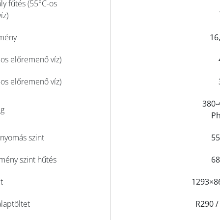
ly fűtés (55°C-os
íz)
tmény
16
os előremenő víz)
os előremenő víz)
380-
ég
Ph
gnyomás szint
55
mény szint hűtés
68
t
1293×8
laptöltet
R290 / 