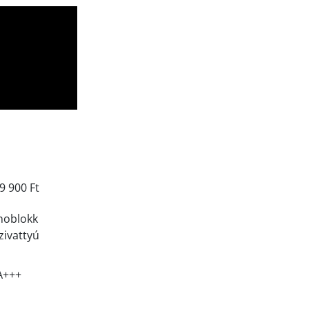
9 900 Ft
oblokk
zivattyú
A+++