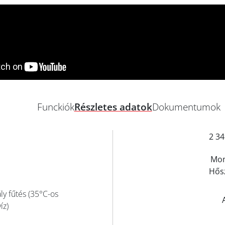
Funckiók
Részletes adatok
Dokumentumok
2 34
Mon
Hős
ly fűtés (35°C-os
íz)