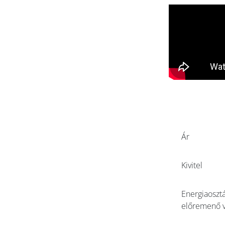
Ár
Kivitel
Energiaosztá
előremenő v