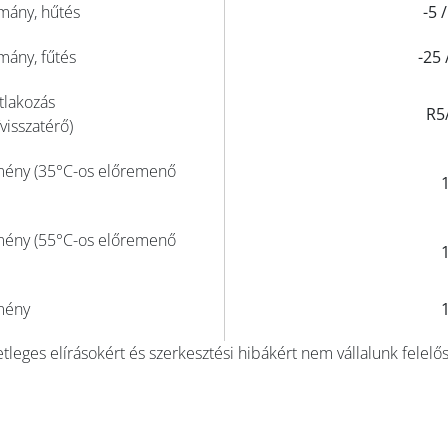
mány, hűtés
-5 
mány, fűtés
-25 
atlakozás
R5/
visszatérő)
tmény (35°C-os előremenő
tmény (55°C-os előremenő
tmény
tleges elírásokért és szerkesztési hibákért nem vállalunk felelő