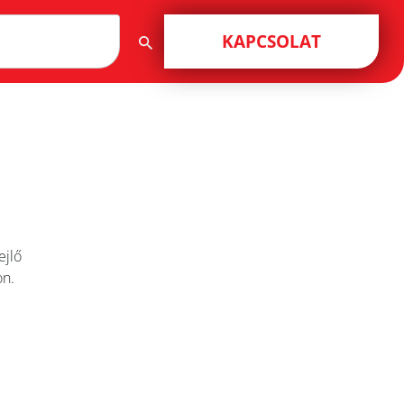
KAPCSOLAT
ejlő
on.