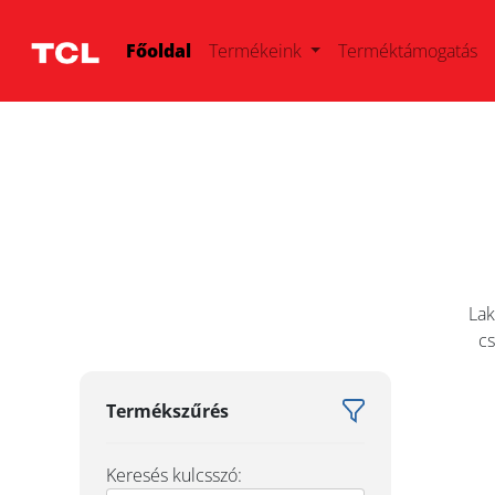
Főoldal
Termékeink
Terméktámogatás
Lak
cs
Termékszűrés
Keresés kulcsszó: