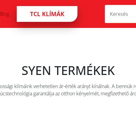
TCL KLÍMÁK
Blog
SYEN TERMÉKEK
ossági klímáink verhetetlen ár-érték arányt kínálnak. A bennük r
úcstechnológia garantálja az otthon kényelmét, megfizethető ár