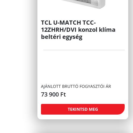
TCL U-MATCH TCC-
12ZHRH/DVI konzol klíma
beltéri egység
AJÁNLOTT BRUTTÓ FOGYASZTÓI ÁR
73 900
Ft
TEKINTSD MEG